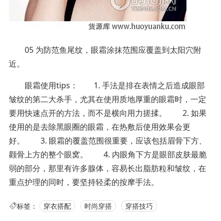
05 为防范鱼尾纹，眼霜涂抹范围应覆盖到太阳穴附
近。
眼霜使用tips： 1. 手法是排在表情之后造成眼部
皱纹的第二大杀手，尤其在使用质地厚重的眼霜时，一定
要用快速点开的方法，而不是横向用力搓揉。 2. 如果
使用的是去除黑眼圈的眼霜，在热敷后使用效果会更
好。 3. 眼霜的覆盖范围很重要，应该包括眉骨下方、
颧骨上方的整个眼窝。 4. 内眼角下方是眼部皮肤最脆
弱的部分，那里有许多腺体，容易长出脂肪粒和皱纹，在
重点护理的同时，要坚持轻柔的按摩手法。
标签：
穿衣搭配
时尚穿搭
穿搭技巧