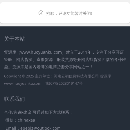
抱歉，评论功能暂时关闭!
关于本站
货源库（www.huoyuanku.com）建立于2011年，专注于分享开店
经验、网店货源、直播货源、服装货源等开网店找货源面临的各种难
题。货源库是国内老牌的电商货源分享网站之一！
Copyright © 2025 主办单位：河南云初信息科技有限公司
货源库
www.huoyuanku.com
豫ICP备2023019147号
联系我们
合作/咨询/建议 可通过如下方式联系：
微信：chinaxaa
Email：epebiz@outlook.com