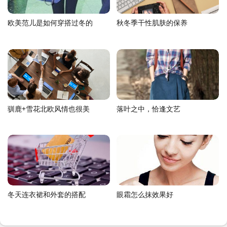
欧美范儿是如何穿搭过冬的
秋冬季干性肌肤的保养
驯鹿+雪花北欧风情也很美
落叶之中，恰逢文艺
冬天连衣裙和外套的搭配
眼霜怎么抹效果好