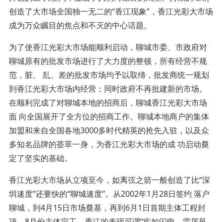
创造了大市场全国独一无二的“香江现象”，香江光彩大市场
成为万众瞩目的焦点和不灭的中心话题。
为了使香江光彩大市场能顺利启动，聊城市委、市政府对
聊城原有的批发市场进行了大力度的整顿，所有经营不规
范，脏、 乱、差的批发市场均予以取缔，批发商统一规划
到香江光彩大市场内经营；同时政府不再批建新的市场。
在顺利完成了对聊城本地的招商后，聊城香江光彩大市场
面 向全国展开了全方位的招商工作。聊城本地商户的集体
加盟和来自全国各地3000多时代精英的抢先入驻，以及众
多知名品牌的荟萃一身，为香江光彩大市场的成 功启动奠
定了坚实的基础。
香江光彩大市场从立项至今，如离弦之箭一般创造了比“深
圳速度”还要快的“聊城速度”。从2002年1月28日签约 落户
聊城，到4月15日市场奠基，再到6月1日首期主体工程封
顶，8月份主体完工，香江的表现可谓“疾如闪电、雷厉风