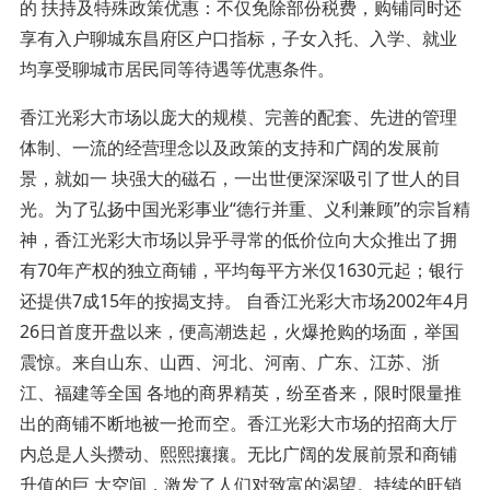
的 扶持及特殊政策优惠：不仅免除部份税费，购铺同时还
享有入户聊城东昌府区户口指标，子女入托、入学、就业
均享受聊城市居民同等待遇等优惠条件。
香江光彩大市场以庞大的规模、完善的配套、先进的管理
体制、一流的经营理念以及政策的支持和广阔的发展前
景，就如一 块强大的磁石，一出世便深深吸引了世人的目
光。为了弘扬中国光彩事业“德行并重、义利兼顾”的宗旨精
神，香江光彩大市场以异乎寻常的低价位向大众推出了拥
有70年产权的独立商铺，平均每平方米仅1630元起；银行
还提供7成15年的按揭支持。 自香江光彩大市场2002年4月
26日首度开盘以来，便高潮迭起，火爆抢购的场面，举国
震惊。来自山东、山西、河北、河南、广东、江苏、浙
江、福建等全国 各地的商界精英，纷至沓来，限时限量推
出的商铺不断地被一抢而空。香江光彩大市场的招商大厅
内总是人头攒动、熙熙攘攘。无比广阔的发展前景和商铺
升值的巨 大空间，激发了人们对致富的渴望。持续的旺销