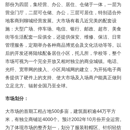
部份为四层，集经营、办公、居住、仓储于一体，一层为
营业门厅，二层可仓储、办公，三层可居住，特别适合外
地客商到聊城经营发展。大市场有着几近完美的配套设
施：大型广场、停车场、电信、银行、邮政、超市、美食
街等生活配套一应俱全，还提供保安、维修、保洁、日常
管理服务，定期举办各种商品博览会及文化活动等等。以
后的开发还将陆续配备居住小区，托儿所，学校等，整个
市场可视为一个完全开放又相对独立的商业城镇。电话、
光纤、宽带网的接入、小区局域网的建立，为开拓电子商
务提供了硬件上的支持、使大市场及入场商户能真正做到
立足北方、辐射全国乃至全球。
市场划分：
大市场的首期工程占地500多亩，建筑面积逾44万平方
米，有独立商铺近4000个。预计2002年10月份开业运营。
为了体现市场的整齐划一，划分了服装鞋帽区、针织轻纺