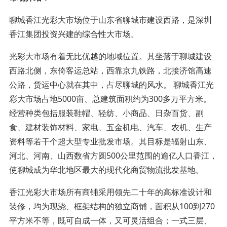
聊城香江光彩大市场位于山东省聊城市建设西路，是深圳
香江集团投资兴建的综合性大市场。
光彩大市场有着无比优越的地域位置。其坐落于聊城建设
西路北侧，东倚客运总站，西靠京九铁路，北接济馆高速
公路，货运中心就在其中，占尽聊城的风水。 聊城香江光
彩大市场占地5000亩、总建筑面积约为300多万平方米。
经营种类包括服装鞋帽、轻纺、小商品、日杂百货、副
食、建材装饰材料、家电、五金机电、汽车、农机、生产
资料等若干个超大型专业批发市场。其目标是辐射山东、
河北、河南、山西数省方圆500公里范围的逾亿人口香江，
使聊城成为华北地区最大的现代化商贸物流批发基地。
香江光彩大市场所有商铺采用领先二十年的高标准设计和
装修，均为现浇、框架结构的独立商铺，面积从100到270
平方米不等，既可自成一体，又可灵活组合；一式三层、