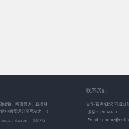
联系我们
分享开店经验、网店货源、直播货
合作/咨询/建议 可通
牌的电商货源分享网站之一！
微信：chinaxaa
Email：epebiz@outlo
huoyuanku.com
豫ICP备