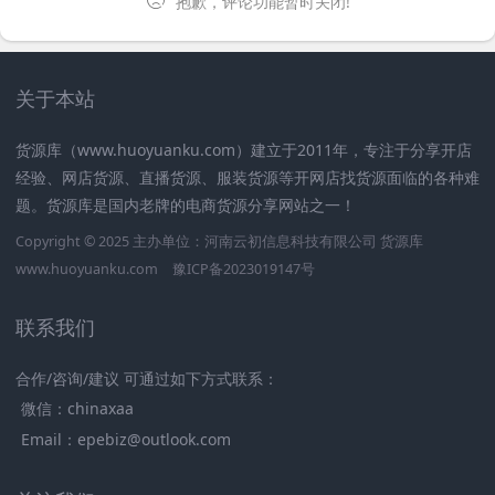
抱歉，评论功能暂时关闭!
关于本站
货源库（www.huoyuanku.com）建立于2011年，专注于分享开店
经验、网店货源、直播货源、服装货源等开网店找货源面临的各种难
题。货源库是国内老牌的电商货源分享网站之一！
Copyright © 2025 主办单位：河南云初信息科技有限公司
货源库
www.huoyuanku.com
豫ICP备2023019147号
联系我们
合作/咨询/建议 可通过如下方式联系：
微信：chinaxaa
Email：epebiz@outlook.com