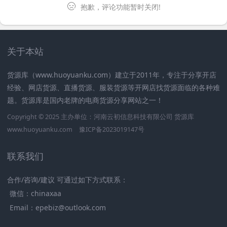
抱歉，评论功能暂时关闭!
关于本站
货源库（www.huoyuanku.com）建立于2011年，专注于分享开店
经验、网店货源、直播货源、服装货源等开网店找货源面临的各种难
题。货源库是国内老牌的电商货源分享网站之一！
Copyright © 2025 主办单位：河南云初信息科技有限公司
货源库
www.huoyuanku.com
豫ICP备2023019147号
联系我们
合作/咨询/建议 可通过如下方式联系：
微信：chinaxaa
Email：epebiz@outlook.com