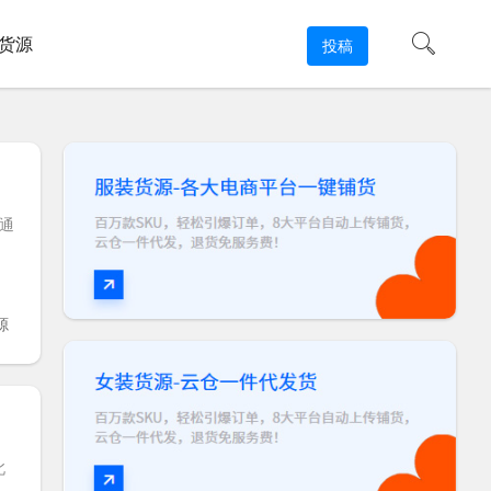
货源
投稿
通
源
北