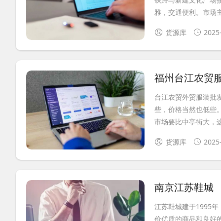
雅，交通便利。市场主
货源库
2025
福州台江农贸
台江农贸外贸服装批
些，价格当然也低些
市场要比中亭街大，这
货源库
2025
南京江苏鞋城
江苏鞋城建于1995
价优质的商品和良好