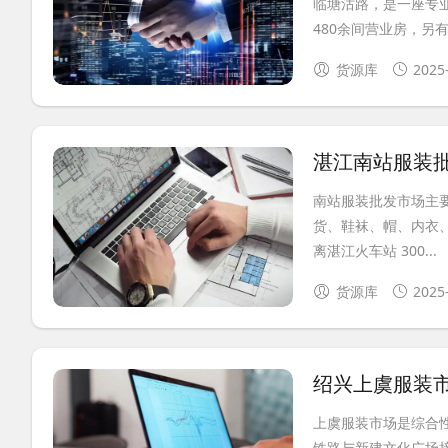
临塘沽路，是一座专
480余间营业房，另有约 
货源库
2025
湛江南站服装
南站服装批发市场主
货、鞋袜、帽、内衣、
离湛江火车站 300...
货源库
2025
绍兴上虞服装
上虞服装市场是综合性
铁路与新建文化广场