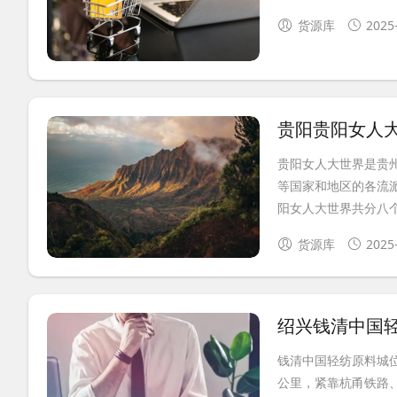
货源库
2025
贵阳贵阳女人
贵阳女人大世界是贵
等国家和地区的各流
阳女人大世界共分八个
货源库
2025
绍兴钱清中国
钱清中国轻纺原料城位
公里，紧靠杭甬铁路、