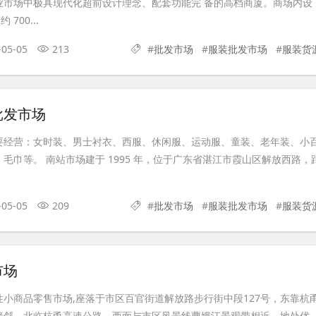
业市场中极具现代化超前设计理念、配套功能完 备的高档商厦。商场内设
700...
-05-05
213
#
批发市场
#
服装批发市场
#
服装货
批发市场
要经营：女时装、男士衬衣、西服、休闲服、运动服、童装、老年装、小
毛巾等。 南站市场建于 1995 年，位于广东省湛江市霞山区解放西路，
-05-05
209
#
批发市场
#
服装批发市场
#
服装货
市场
小商品零售市场,座落于市区百官街道解放路步行街中段127号，东靠杭
接邻，北临杭甬高速公路，西面与市区风景线曹娥江景观带相近，地处优