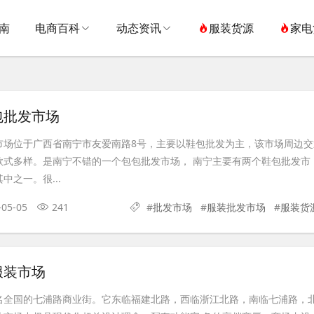
南
电商百科
动态资讯
服装货源
家电
包批发市场
市场位于广西省南宁市友爱南路8号，主要以鞋包批发为主，该市场周边交
款式多样。是南宁不错的一个包包批发市场， 南宁主要有两个鞋包批发市
中之一。很...
-05-05
241
#
批发市场
#
服装批发市场
#
服装货
服装市场
名全国的七浦路商业街。它东临福建北路，西临浙江北路，南临七浦路，