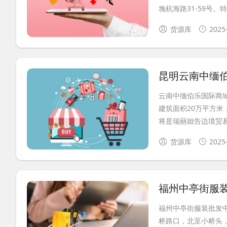
堍杭海路31-59号。特.
货源库
2025
昆明云南中缅
云南中缅伯乐国际商
建筑面积20万平方米
将是瑞丽姐告边境贸易区
货源库
2025
福州中亭街服
福州中亭街服装批发中
桥路口，北至小桥头，街道