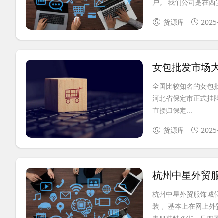
户。 我们公司是在西安
货源库
2025
女包批发市场
全国比较知名的女包批
河北省保定市正式挂
直接归保定...
货源库
2025
杭州中星外贸
杭州中星外贸服饰城
装 。基本上在网上