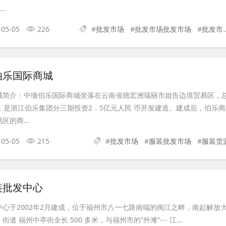
..
-05-05
226
#
批发市场
#
批发市场批发市场
#
批发市场货源
伯乐国际商城
城简介：中缅伯乐国际商城坐落在云南省德宏洲瑞丽市姐告边境贸易区，
，是浙江伯乐集团分三期投资2．5亿元人民 币开发建造。建成后，伯乐商
的商...
-05-05
215
#
批发市场
#
服装批发市场
#
服装货
装批发中心
心于2002年2月建成，位于福州市八一七路南端的闽江之畔，南起解放
 福州中亭街全长 500 多米，与福州市的“外滩”--- 江...