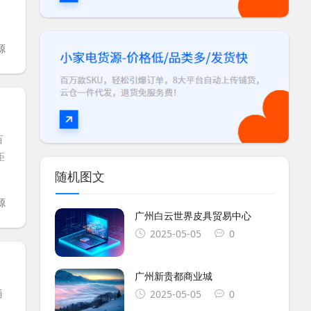
源
百
距
随机图文
源
广州白云世界皮具贸易中心
2025-05-05
0
广州新贵都商业城
甬
2025-05-05
0