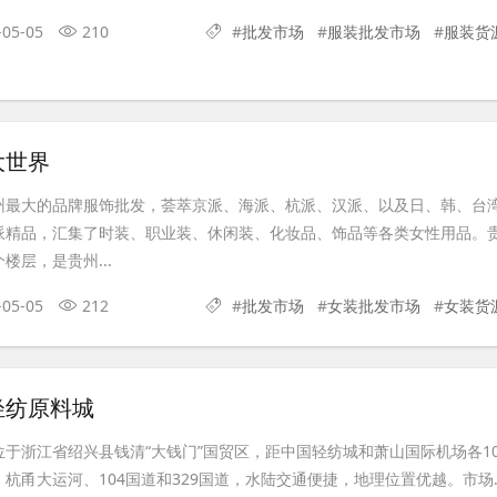
-05-05
210
#
批发市场
#
服装批发市场
#
服装货
大世界
州最大的品牌服饰批发，荟萃京派、海派、杭派、汉派、以及日、韩、台
派精品，汇集了时装、职业装、休闲装、化妆品、饰品等各类女性用品。
楼层，是贵州...
-05-05
212
#
批发市场
#
女装批发市场
#
女装货
轻纺原料城
于浙江省绍兴县钱清“大钱门”国贸区，距中国轻纺城和萧山国际机场各1
杭甬大运河、104国道和329国道，水陆交通便捷，地理位置优越。市场..