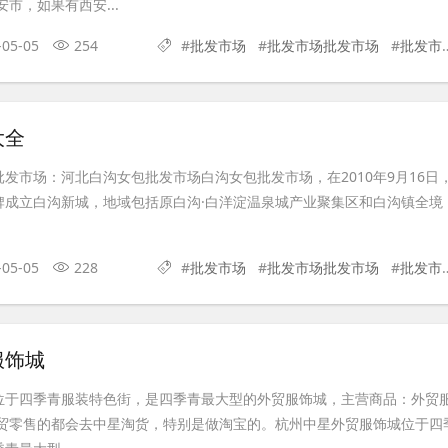
市，如果有西安...
-05-05
254
#
批发市场
#
批发市场批发市场
#
批发市场货源
大全
发市场：河北白沟女包批发市场白沟女包批发市场，在2010年9月16日
牌成立白沟新城，地域包括原白沟·白洋淀温泉城产业聚集区和白沟镇全境
-05-05
228
#
批发市场
#
批发市场批发市场
#
批发市场货源
服饰城
位于四季青服装特色街，是四季青最大型的外贸服饰城，主营商品：外贸
外贸零售的都会去中星淘货，特别是做淘宝的。杭州中星外贸服饰城位于四