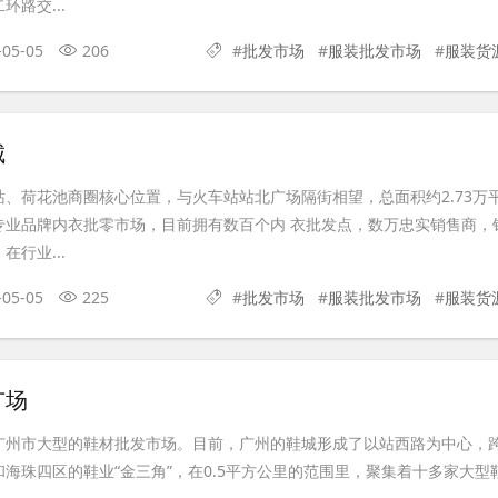
路交...
-05-05
206
#
批发市场
#
服装批发市场
#
服装货
城
、荷花池商圈核心位置，与火车站站北广场隔街相望，总面积约2.73万
专业品牌内衣批零市场，目前拥有数百个内 衣批发点，数万忠实销售商，
行业...
-05-05
225
#
批发市场
#
服装批发市场
#
服装货
广场
广州市大型的鞋材批发市场。目前，广州的鞋城形成了以站西路为中心，
海珠四区的鞋业“金三角”，在0.5平方公里的范围里，聚集着十多家大型