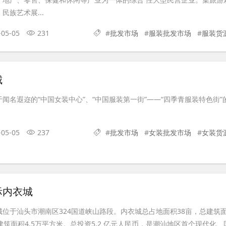
民族艺术展...
-05-05
231
#
批发市场
#
服装批发市场
#
服装货
城
闻名遐迩的“中国女装中心”、“中国服装第一街”——“四季青服装特色街”
-05-05
237
#
批发市场
#
女装批发市场
#
女装货
际内衣城
位于汕头市潮南区324国道峡山路段。内衣城总占地面积38亩，总建筑
建筑面积4.5万平方米。总投资5.2 亿元人民币，是潮汕地区首个现代化、