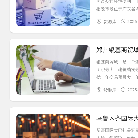
周边交通环境便利，
批发市场位于广东省梅
货源库
2025
郑州银基商贸
银基商贸城，是一个
面积最大、建筑档次
优、年交易额最大、年
货源库
2025
乌鲁木齐国际
新疆国际大巴扎是宏
主导，集商贸、旅游