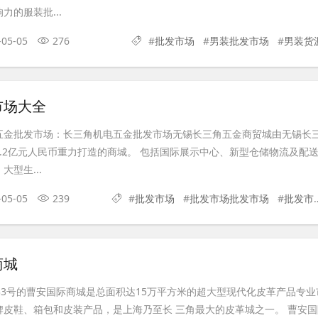
力的服装批...
-05-05
276
#
批发市场
#
男装批发市场
#
男装货
市场大全
五金批发市场：长三角机电五金批发市场无锡长三角五金商贸城由无锡长
.2亿元人民币重力打造的商城。 包括国际展示中心、新型仓储物流及配
型生...
-05-05
239
#
批发市场
#
批发市场批发市场
#
批发市场货源
商城
33号的曹安国际商城是总面积达15万平方米的超大型现代化皮革产品专业
牌皮鞋、箱包和皮装产品，是上海乃至长 三角最大的皮革城之一。 曹安国