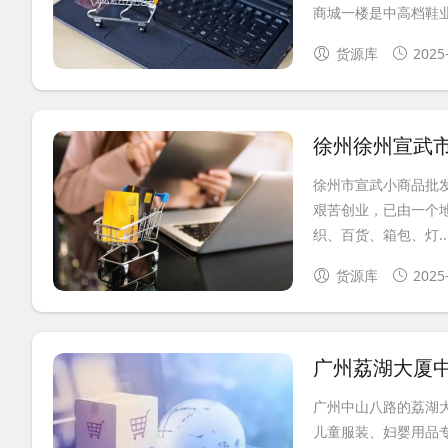
商城一楼是中高档鞋业.
货源库
2025
徐州徐州宣武
徐州市宣武小商品批发
艰苦创业，已由一个地
织、百货、箱包、灯..
货源库
2025
广州荔湖大厦
广州中山八路的荔湖大
儿童服装、妇婴用品专