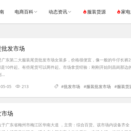
南
电商百科
动态资讯
服装货源
家电
货批发市场
广东第二大服装尾货批发市场女装多，价格很便宜，像一般的牛仔长裤20
一般都是10件起。有些尾货可以两件起。市场拿货经验：刚刚开始到昌岗那边
..
-05-05
213
#
批发市场
#
服装批发市场
#
服装货
发市场
位于广东省梅州市梅江区华南大道 ，主营：综合百货。该市场内设备齐全