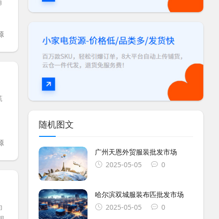
角
源
筑
随机图文
源
广州天恩外贸服装批发市场
2025-05-05
0
哈尔滨双城服装布匹批发市场
为
2025-05-05
0
观