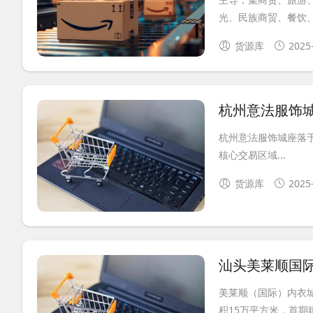
光、民族商贸、餐饮、
货源库
2025
杭州意法服饰
杭州意法服饰城座落于
核心交易区域...
货源库
2025
汕头美莱顺国
美莱顺（国际）内衣城
积15万平方米，首期