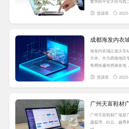
繁华的平安大街与西二环
货源库
2025
成都海发内衣
海发内衣城占据火车站
方米。作为西南地区
售网络遍布西南各地，在
货源库
2025
广州天富鞋材
广州天富鞋材广场是
越荔湾、白云、越秀和