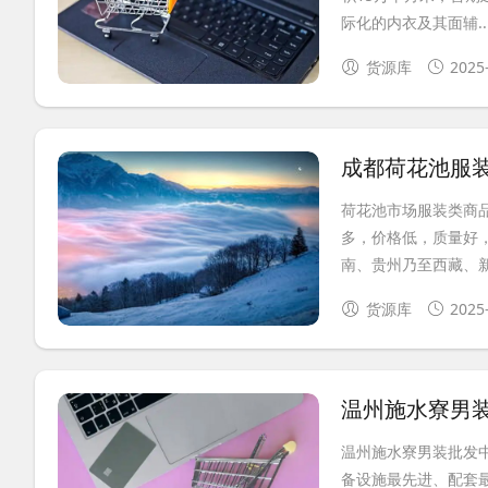
际化的内衣及其面辅..
货源库
2025
成都荷花池服
荷花池市场服装类商
多，价格低，质量好
南、贵州乃至西藏、新
货源库
2025
温州施水寮男
温州施水寮男装批发
备设施最先进、配套