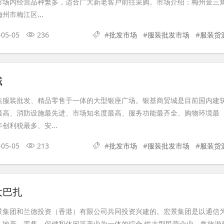
市场内经营品种繁多，适合广大新老客户前往采购。市场介绍：梅州金三
州市梅江区...
-05-05
236
#
批发市场
#
服装批发市场
#
服装货
城
集服装批发、精品零售于一体的大型银座广场。银基商贸城是目前国内建
最高、消防设施最先进、市场知名度最高、服务功能最齐全、购物环境最
创利税最多、安...
-05-05
213
#
批发市场
#
服装批发市场
#
服装货
大巴扎
景集团和兰德投资（香港）有限公司共同投资兴建的。宏景集团是以通信
、地产、零售、保健和休闲等产业为一体的综合 性大型民营企业。集旅游