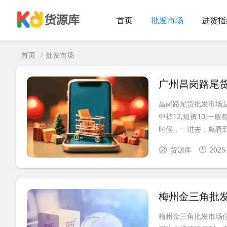
首页
批发市场
进货指
首页
批发市场
广州昌岗路尾
昌岗路尾货批发市场是
中裤12,短裤10,
时候，一进去，就看到.
货源库
2025
梅州金三角批
梅州金三角批发市场