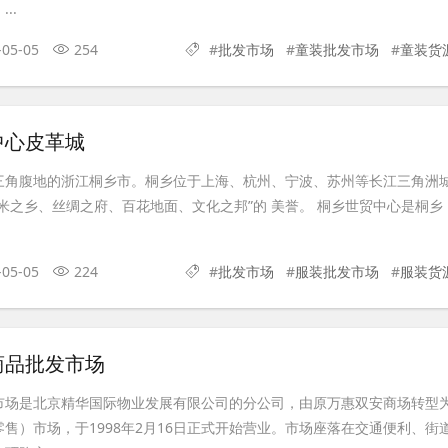
..
-05-05
254
#
批发市场
#
童装批发市场
#
童装货
中心皮革城
三角腹地的浙江桐乡市。桐乡位于上海、杭州、宁波、苏州等长江三角洲
米之乡、丝绸之府、百花地面、文化之邦”的 美誉。 桐乡世贸中心是桐乡
-05-05
224
#
批发市场
#
服装批发市场
#
服装货
商品批发市场
市场是北京精华国际物业发展有限公司的分公司，由原万惠双安商场转型
售）市场，于1998年2月16日正式开始营业。市场座落在交通便利、街