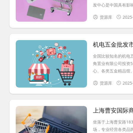
发中心是中国具有影响
货源库
2025
机电五金批发
全国比较知名的机电
角置业有限公司投资5
心、各类五金精品馆、大
货源库
2025
上海曹安国际
坐落于上海曹安路18
场，专业经营各类品