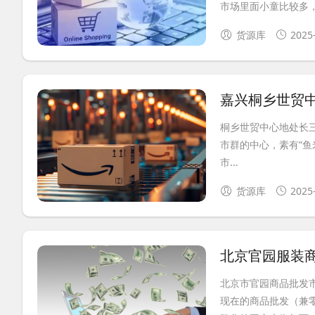
市场里面小童比较多，.
货源库
2025
嘉兴桐乡世贸
桐乡世贸中心地处长
市群的中心，素有“鱼
市...
货源库
2025
北京官园服装
北京市官园商品批发
现在的商品批发（兼零