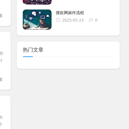
搜款网操作流程
源
2025-05-23
0
热门文章
的
针
源
的
个