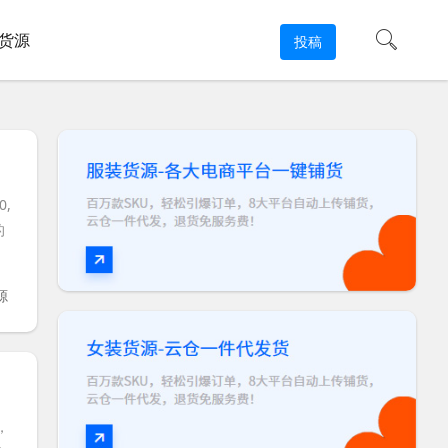
货源
投稿
,
的
源
，