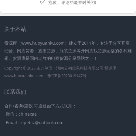
抱歉，评论功能暂时关闭!
关于本站
货源库（www.huoyuanku.com）建立于2011年，专注于分享开店
经验、网店货源、直播货源、服装货源等开网店找货源面临的各种难
题。货源库是国内老牌的电商货源分享网站之一！
Copyright © 2025 主办单位：河南云初信息科技有限公司
货源库
www.huoyuanku.com
豫ICP备2023019147号
联系我们
合作/咨询/建议 可通过如下方式联系：
微信：chinaxaa
Email：epebiz@outlook.com