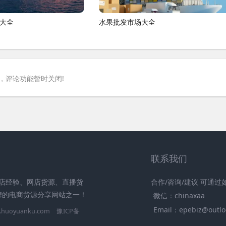
大全
水果批发市场大全
，评论功能暂时关闭!
联系我们
分享开店经验、网店货源、直播货
合作/咨询/建议 可通
牌的电商货源分享网站之一！
微信：chinaxaa
Email：epebiz@outlo
huoyuanku.com
豫ICP备