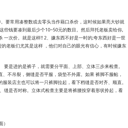
钞。要常用凑整数或去零头当作藉口杀价，这时候如果亮大钞就
些钱要凑到最后少个10~50元的数目。然后拜托老板卖给你,
一次价。就是这样!! 2、嫌东西不好是一时的;夸东西好是一世
带货的老板们尤其是这样 ，他们对自己的眼光有信心，有时候嫌东
 要是进的是裤子，就需要分平面、上部、立体三步来检查。
直、不吊裂，侧缝是否平服，袋垫不外露。如果 裤脚不服帖，
的服装店主也可以将一只裤脚拉起，看下档缝是否对齐、顺直。
子、缝是否对称。立体式检查主要是将裤腰按穿着形状拎起，看
面）