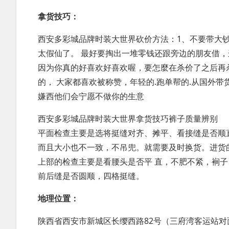
拿货技巧：
西安多彩城品牌时装大世界砍价方法：1、不要带大
太假仙了。 最好要掏出一堆零钱还跟旁边的朋友借，这
因为你真的好喜欢好喜欢喔，要怎麼在杀价了之后再杀 
的， 大家都喜欢被称赞，年轻的.跑单帮的.从国外
嫌西他们会宁愿不做你的生意
西安多彩城品牌时装大世界拿货技巧裤子质量辨别
平面检查主要是选将挺缝对齐、摊平、看接缝是否顺
而且大小也不一致，不吊兜。就需要及时换货。进货
上部的检查主要是看腰头是否平 直，不肥不紧，裥
前后缝是否圆顺，四格挺缝。
地理位置：
陕西省西安市新城区长缨西路82号（三府湾客运站对