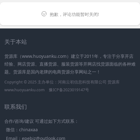
抱歉，评论功能暂时关闭!
关于本站
货源库（www.huoyuanku.com）建立于2011年，专注于分享开店
经验、网店货源、直播货源、服装货源等开网店找货源面临的各种难
题。货源库是国内老牌的电商货源分享网站之一！
Copyright © 2025 主办单位：河南云初信息科技有限公司
货源库
www.huoyuanku.com
豫ICP备2023019147号
联系我们
合作/咨询/建议 可通过如下方式联系：
微信：chinaxaa
Email：epebiz@outlook.com